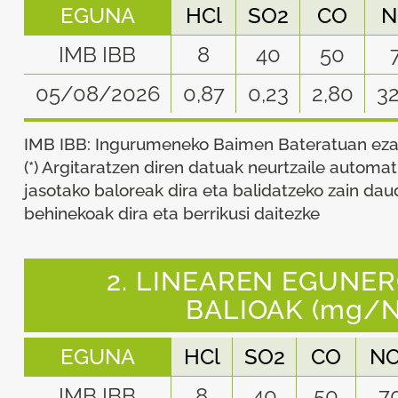
EGUNA
HCl
SO2
CO
N
IMB IBB
8
40
50
05/08/2026
0,87
0,23
2,80
32
IMB IBB: Ingurumeneko Baimen Bateratuan ezar
(*) Argitaratzen diren datuak neurtzaile automa
jasotako baloreak dira eta balidatzeko zain dau
behinekoak dira eta berrikusi daitezke
2. LINEAREN EGUNER
BALIOAK (mg/
EGUNA
HCl
SO2
CO
N
IMB IBB
8
40
50
7