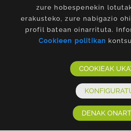
zure hobespenekin lotutak
erakusteko, zure nabigazio oh
profil batean oinarrituta. Inf
Cookieen politikan
kontsu