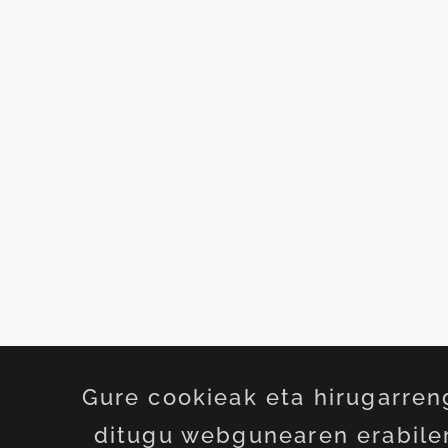
Gure cookieak eta hirugarren
ditugu webgunearen erabiler