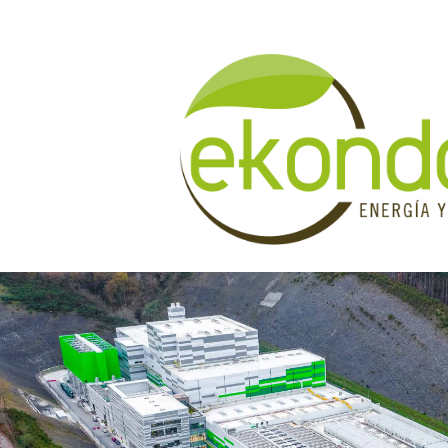
Indize nagusira jo
Edukietara jo